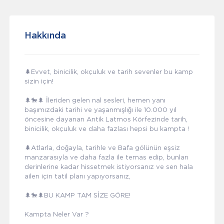
Hakkında
🌲Evvet, binicilik, okçuluk ve tarih sevenler bu kamp
sizin için!
🌲🐎🌲 İleriden gelen nal sesleri, hemen yanı
başımızdaki tarihi ve yaşanmışlığı ile 10.000 yıl
öncesine dayanan Antik Latmos Körfezinde tarih,
binicilik, okçuluk ve daha fazlası hepsi bu kampta !
🌲Atlarla, doğayla, tarihle ve Bafa gölünün eşsiz
manzarasıyla ve daha fazla ile temas edip, bunları
derinlerine kadar hissetmek istiyorsanız ve sen hala
ailen için tatil planı yapıyorsanız,
🌲🐎🌲BU KAMP TAM SİZE GÖRE!
Kampta Neler Var ?