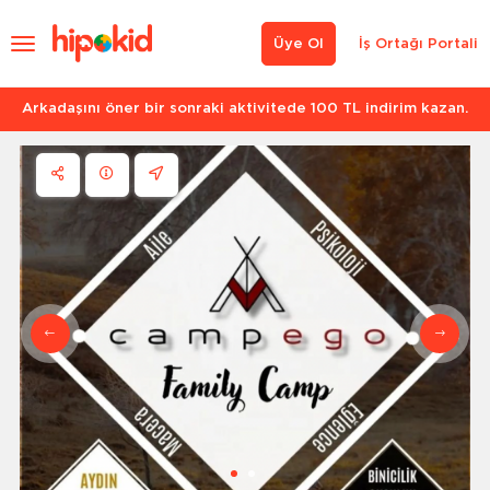
Üye Ol
İş Ortağı Portali
Arkadaşını öner bir sonraki aktivitede 100 TL indirim kazan.