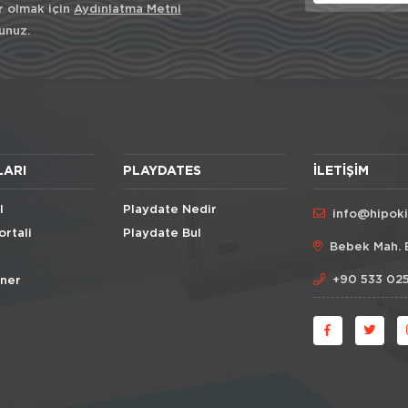
r olmak için
Aydınlatma Metni
unuz.
LARI
PLAYDATES
İLETIŞIM
l
Playdate Nedir
info@hipok
ortali
Playdate Bul
Bebek Mah. 
+90 533 025
Öner