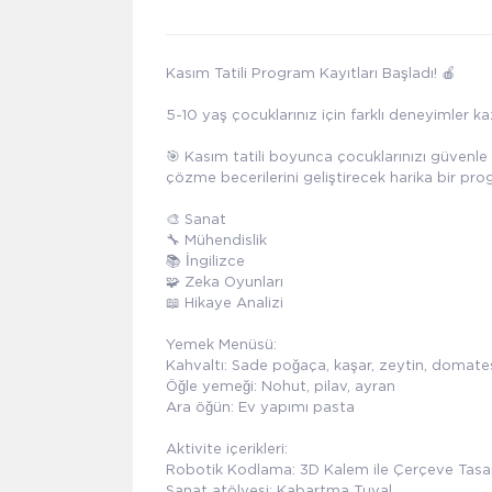
Kasım Tatili Program Kayıtları Başladı! 🍎
5-10 yaş çocuklarınız için farklı deneyimler kaz
🎯 Kasım tatili boyunca çocuklarınızı güvenle
çözme becerilerini geliştirecek harika bir pro
🎨 Sanat
🔧 Mühendislik
📚 İngilizce
🧩 Zeka Oyunları
📖 Hikaye Analizi
Yemek Menüsü:
Kahvaltı: Sade poğaça, kaşar, zeytin, domates,
Öğle yemeği: Nohut, pilav, ayran
Ara öğün: Ev yapımı pasta
Aktivite içerikleri:
Robotik Kodlama: 3D Kalem ile Çerçeve Tas
Sanat atölyesi: Kabartma Tuval