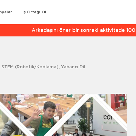
nyalar
İş Ortağı Ol
kadaşını öner bir sonraki aktivitede 100 TL indirim kaz
,
STEM (Robotik/Kodlama)
,
Yabancı Dil