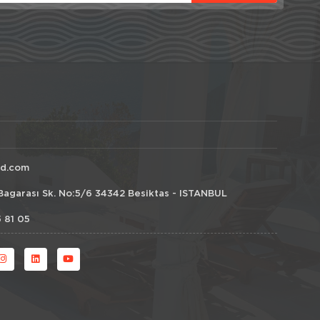
id.com
Bagarası Sk. No:5/6 34342 Besiktas - ISTANBUL
 81 05