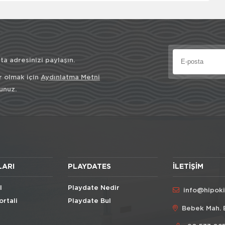
a adresinizi paylaşın.
r olmak için
Aydınlatma Metni
unuz.
LARI
PLAYDATES
İLETIŞIM
l
Playdate Nedir
info@hipok
ortali
Playdate Bul
Bebek Mah. 