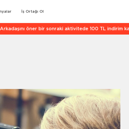
nyalar
İş Ortağı Ol
kadaşını öner bir sonraki aktivitede 100 TL indirim kaz