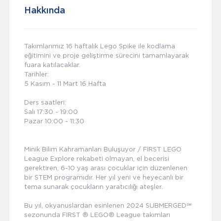
Hakkında
Takımlarımız 16 haftalık Lego Spike ile kodlama
eğitimini ve proje geliştirme sürecini tamamlayarak
fuara katılacaklar.
Tarihler:
5 Kasım - 11 Mart 16 Hafta
Ders saatleri:
Salı 17:30 - 19:00
Pazar 10:00 - 11:30
Minik Bilim Kahramanları Buluşuyor / FIRST LEGO
League Explore rekabeti olmayan, el becerisi
gerektiren, 6-10 yaş arası çocuklar için düzenlenen
bir STEM programıdır. Her yıl yeni ve heyecanlı bir
tema sunarak çocukların yaratıcılığı ateşler.
Bu yıl, okyanuslardan esinlenen 2024 SUBMERGED℠
sezonunda FIRST ®️ LEGO®️ League takımları