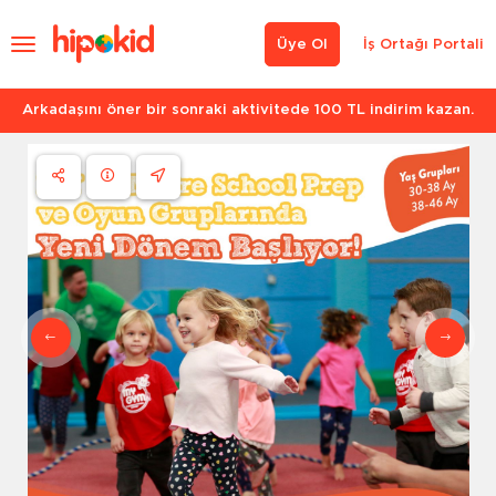
Üye Ol
İş Ortağı Portali
Arkadaşını öner bir sonraki aktivitede 100 TL indirim kazan.