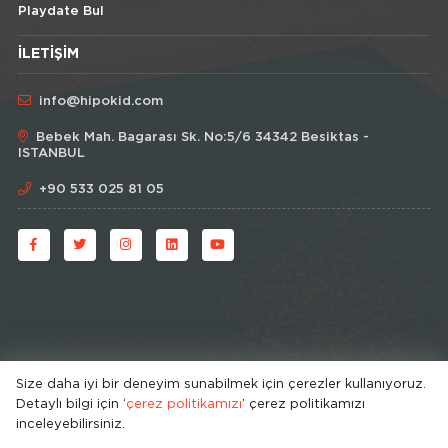
Playdate Bul
İLETIŞIM
info@hipokid.com
Bebek Mah. Bagarası Sk. No:5/6 34342 Besiktas -
ISTANBUL
+90 533 025 81 05
Size daha iyi bir deneyim sunabilmek için çerezler kullanıyoruz.
Detaylı bilgi için ‘
çerez politikamızı
’ çerez politikamızı
© HipoKid 2026 . All rights reserved.
inceleyebilirsiniz.
Developed by