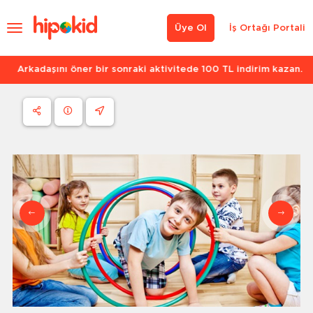
Üye Ol
İş Ortağı Portali
Arkadaşını öner bir sonraki aktivitede 100 TL indirim kazan.