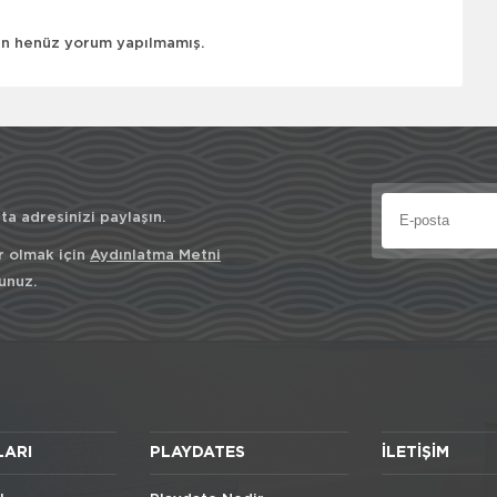
çin henüz yorum yapılmamış.
a adresinizi paylaşın.
r olmak için
Aydınlatma Metni
unuz.
LARI
PLAYDATES
İLETIŞIM