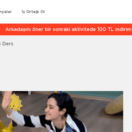
nyalar
İş Ortağı Ol
kadaşını öner bir sonraki aktivitede 100 TL indirim kaz
8 Ders