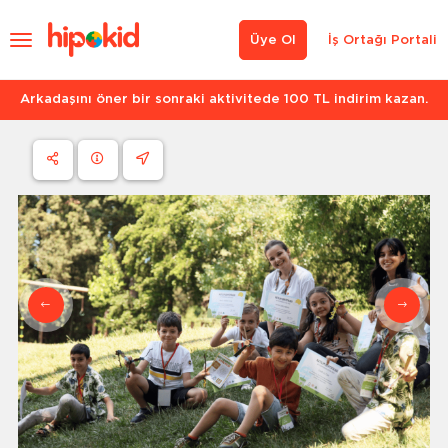
Üye Ol
İş Ortağı Portali
Arkadaşını öner bir sonraki aktivitede 100 TL indirim kazan.