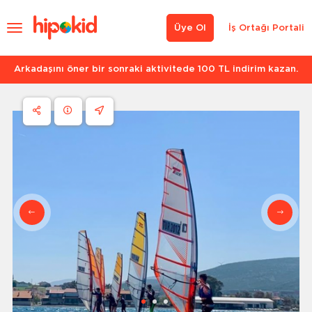
Üye Ol
İş Ortağı Portali
Arkadaşını öner bir sonraki aktivitede 100 TL indirim kazan.