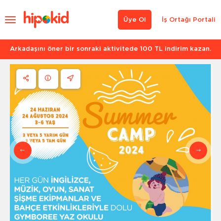
Üye Ol
İş Ortağı Portali
Arkadaşını öner bir sonraki aktivitede 100 TL indirim kazan.