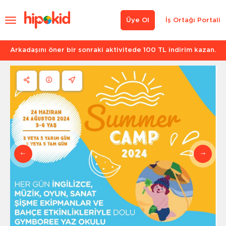
Üye Ol
İş Ortağı Portali
Arkadaşını öner bir sonraki aktivitede 100 TL indirim kazan.