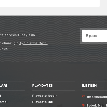
a adresinizi paylaşın.
r olmak için
Aydınlatma Metni
unuz.
LARI
PLAYDATES
İLETIŞIM
l
Playdate Nedir
info@hipok
ortali
Playdate Bul
Bebek Mah. 