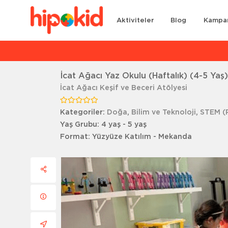
Aktiviteler
Blog
Kampa
Ar
İcat Ağacı Yaz Okulu (Haftalık) (4-5 Yaş
İcat Ağacı Keşif ve Beceri Atölyesi
Kategoriler:
Doğa
,
Bilim ve Teknoloji
,
STEM (
Yaş Grubu:
4 yaş - 5 yaş
Format:
Yüzyüze Katılım - Mekanda