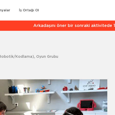
nyalar
İş Ortağı Ol
kadaşını öner bir sonraki aktivitede 100 TL indirim kaz
)
Robotik/Kodlama)
,
Oyun Grubu