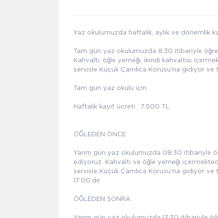
Yaz okulumuzda haftalık, aylık ve dönemlik ka
Tam gün yaz okulumuzda 8:30 itibariyle öğrenci
Kahvaltı, öğle yemeği, ikindi kahvaltısı içer
servisle Küçük Çamlıca Korusu’na gidiyor ve
Tam gün yaz okulu için
Haftalık kayıt ücreti : 7.500 TL
ÖĞLEDEN ÖNCE
Yarım gün yaz okulumuzda 08:30 itibariyle öğre
ediyoruz. Kahvaltı ve öğle yemeği içermekte
servisle Küçük Çamlıca Korusu’na gidiyor ve 
17:00’dır.
ÖĞLEDEN SONRA
Yarım gün yaz okulumuzda 13:30 itibariyle öğre