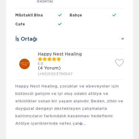
Beşiktaş
Müstakil Bina
Bahçe
Cafe
İş Ortağı
Happy Nest Healing
5.0
(4 Yorum)
(+90)5303796547
Happy Nest Healing, çocuklar ve ebeveynler için
bütüncül gelişim ve iyi oluş odaklı atölye ve
etkinlikler sunan bir yaşam alanıdır. Beden, zihin ve
duygusal dengeyi destekleyen çalışmalarla
katılımcıların farkındalık kazanması hedeflenir.
Atölye içeriklerinde nefes çal�...