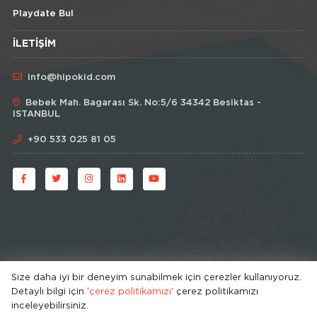
Playdate Bul
İLETIŞIM
info@hipokid.com
Bebek Mah. Bagarası Sk. No:5/6 34342 Besiktas -
ISTANBUL
+90 533 025 81 05
Size daha iyi bir deneyim sunabilmek için çerezler kullanıyoruz.
Detaylı bilgi için ‘
çerez politikamızı
’ çerez politikamızı
© HipoKid 2026 . All rights reserved.
inceleyebilirsiniz.
Developed by