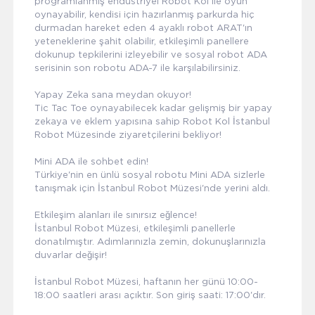
programlanmış endüstriyel Robot Kol ile oyun
oynayabilir, kendisi için hazırlanmış parkurda hiç
durmadan hareket eden 4 ayaklı robot ARAT'ın
yeteneklerine şahit olabilir, etkileşimli panellere
dokunup tepkilerini izleyebilir ve sosyal robot ADA
serisinin son robotu ADA-7 ile karşılabilirsiniz.
Yapay Zeka sana meydan okuyor!
Tic Tac Toe oynayabilecek kadar gelişmiş bir yapay
zekaya ve eklem yapısına sahip Robot Kol İstanbul
Robot Müzesinde ziyaretçilerini bekliyor!
Mini ADA ile sohbet edin!
Türkiye'nin en ünlü sosyal robotu Mini ADA sizlerle
tanışmak için İstanbul Robot Müzesi'nde yerini aldı.
Etkileşim alanları ile sınırsız eğlence!
İstanbul Robot Müzesi, etkileşimli panellerle
donatılmıştır. Adımlarınızla zemin, dokunuşlarınızla
duvarlar değişir!
İstanbul Robot Müzesi, haftanın her günü 10:00-
18:00 saatleri arası açıktır. Son giriş saati: 17:00'dır.