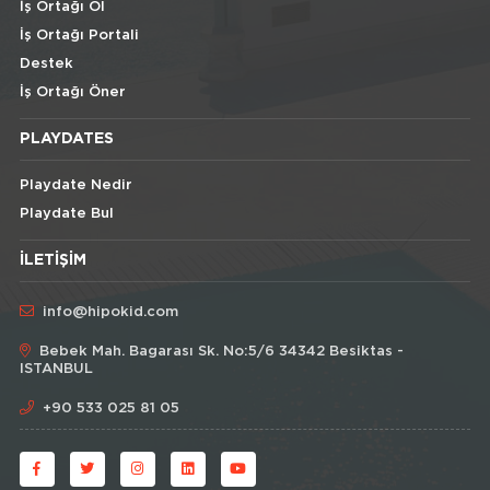
İş Ortağı Ol
İş Ortağı Portali
Destek
İş Ortağı Öner
PLAYDATES
Playdate Nedir
Playdate Bul
İLETIŞIM
info@hipokid.com
Bebek Mah. Bagarası Sk. No:5/6 34342 Besiktas -
ISTANBUL
+90 533 025 81 05