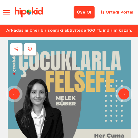
Üye Ol
İş Ortağı Portali
Arkadaşını öner bir sonraki aktivitede 100 TL indirim kazan.