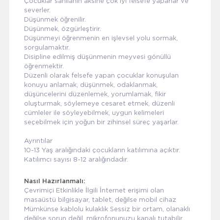
Çocuklar sanılanın aksine çok iyi felsefe yaparlar ve
severler.
Düşünmek öğrenilir.
Düşünmek, özgürleştirir.
Düşünmeyi öğrenmenin en işlevsel yolu sormak,
sorgulamaktır.
Disipline edilmiş düşünmenin meyvesi gönüllü
öğrenmektir.
Düzenli olarak felsefe yapan çocuklar konuşulan
konuyu anlamak, düşünmek, odaklanmak,
düşüncelerini düzenlemek, yorumlamak, fikir
oluşturmak, söylemeye cesaret etmek, düzenli
cümleler ile söyleyebilmek, uygun kelimeleri
seçebilmek için yoğun bir zihinsel süreç yaşarlar.
Ayrıntılar
10-13 Yaş aralığındaki çocukların katılımına açıktır.
Katılımcı sayısı 8-12 aralığındadır.
Nasıl Hazırlanmalı:
Çevrimiçi Etkinlikle İlgili İnternet erişimi olan
masaüstü bilgisayar, tablet, değilse mobil cihaz
Mümkünse kablolu kulaklık Sessiz bir ortam, olanaklı
değilse sorun değil, mikrofonunuzu kapalı tutabilir,