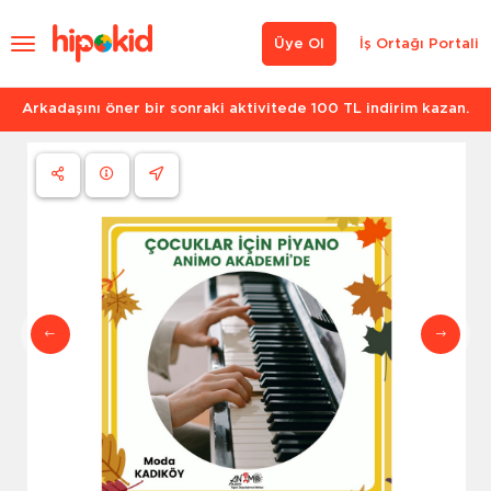
Üye Ol
İş Ortağı Portali
Arkadaşını öner bir sonraki aktivitede 100 TL indirim kazan.