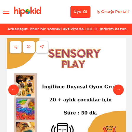
Üye Ol
İş Ortağı Portali
Arkadaşını öner bir sonraki aktivitede 100 TL indirim kazan.