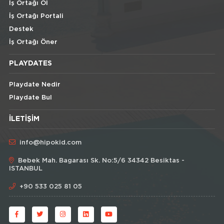
İş Ortağı Ol
İş Ortağı Portali
Destek
İş Ortağı Öner
PLAYDATES
Playdate Nedir
Playdate Bul
İLETIŞIM
info@hipokid.com
Bebek Mah. Bagarası Sk. No:5/6 34342 Besiktas -
ISTANBUL
+90 533 025 81 05