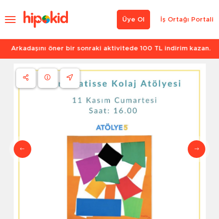
Üye Ol
İş Ortağı Portali
Arkadaşını öner bir sonraki aktivitede 100 TL indirim kazan.