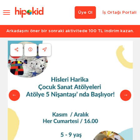
Üye Ol
İş Ortağı Portali
Arkadaşını öner bir sonraki aktivitede 100 TL indirim kazan.