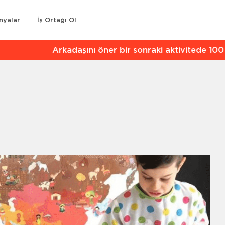
nyalar
İş Ortağı Ol
kadaşını öner bir sonraki aktivitede 100 TL indirim kaz