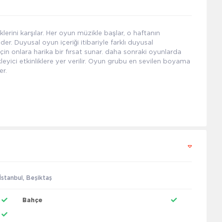
klerini karşılar. Her oyun müzikle başlar, o haftanın
. Duyusal oyun içeriği itibariyle farklı duyusal
için onlara harika bir fırsat sunar. daha sonraki oyunlarda
eyici etkinliklere yer verilir. Oyun grubu en sevilen boyama
er.
stanbul, Beşiktaş
Bahçe