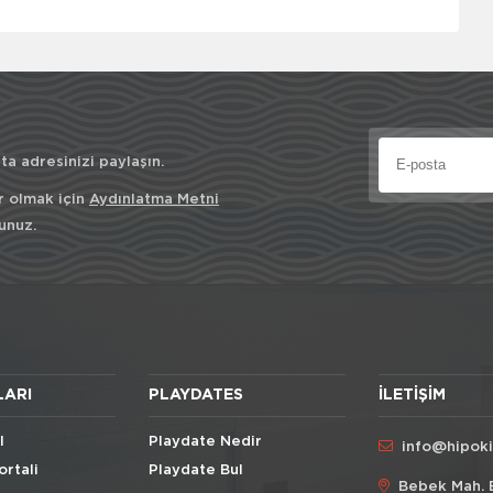
a adresinizi paylaşın.
r olmak için
Aydınlatma Metni
unuz.
LARI
PLAYDATES
İLETIŞIM
l
Playdate Nedir
info@hipok
ortali
Playdate Bul
Bebek Mah. 