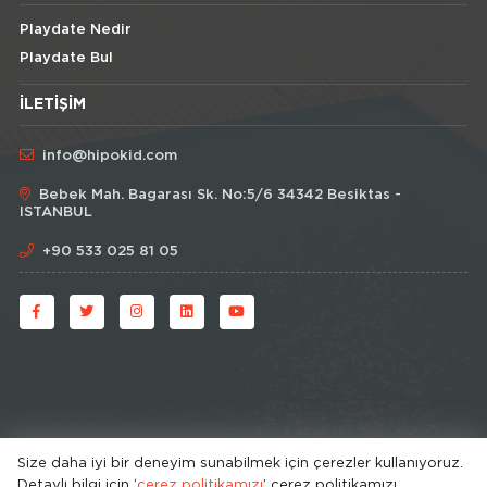
Playdate Nedir
Playdate Bul
İLETIŞIM
info@hipokid.com
Bebek Mah. Bagarası Sk. No:5/6 34342 Besiktas -
ISTANBUL
+90 533 025 81 05
Size daha iyi bir deneyim sunabilmek için çerezler kullanıyoruz.
Detaylı bilgi için ‘
çerez politikamızı
’ çerez politikamızı
© HipoKid 2026 . All rights reserved.