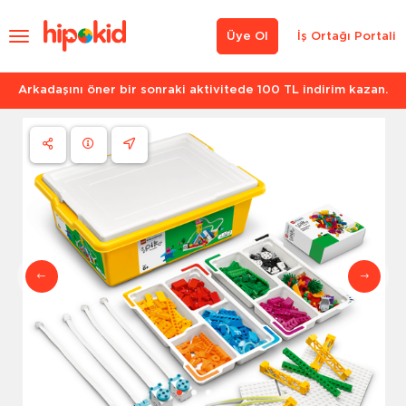
Üye Ol
İş Ortağı Portali
Arkadaşını öner bir sonraki aktivitede 100 TL indirim kazan.