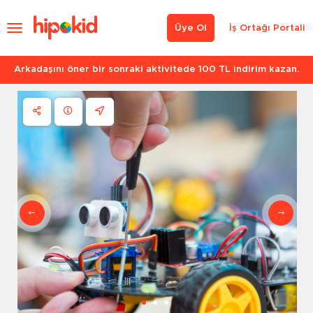
Üye Ol
İş Ortağı Portali
Arkadaşını öner bir sonraki aktivitede 100 TL indirim kazan.