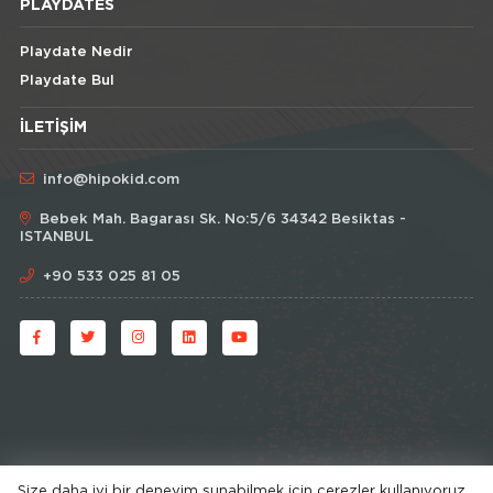
PLAYDATES
Playdate Nedir
Playdate Bul
İLETIŞIM
info@hipokid.com
Bebek Mah. Bagarası Sk. No:5/6 34342 Besiktas -
ISTANBUL
+90 533 025 81 05
Size daha iyi bir deneyim sunabilmek için çerezler kullanıyoruz.