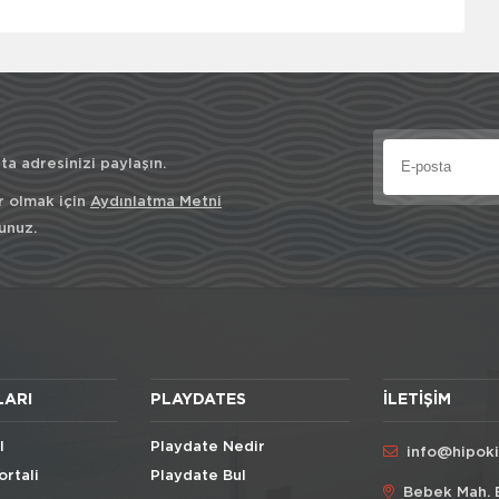
a adresinizi paylaşın.
r olmak için
Aydınlatma Metni
unuz.
LARI
PLAYDATES
İLETIŞIM
l
Playdate Nedir
info@hipok
ortali
Playdate Bul
Bebek Mah. 