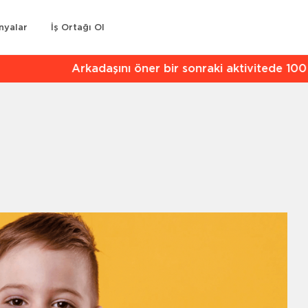
nyalar
İş Ortağı Ol
kadaşını öner bir sonraki aktivitede 100 TL indirim kaz