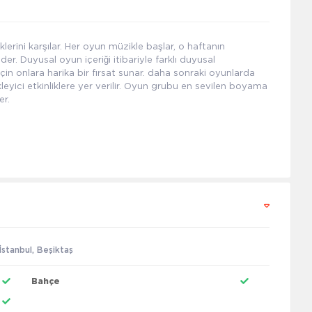
klerini karşılar. Her oyun müzikle başlar, o haftanın
. Duyusal oyun içeriği itibariyle farklı duyusal
için onlara harika bir fırsat sunar. daha sonraki oyunlarda
eyici etkinliklere yer verilir. Oyun grubu en sevilen boyama
er.
stanbul, Beşiktaş
Bahçe