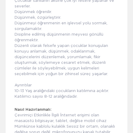
Çocuklar sanılanın aksine çok iyi felsefe yaparlar ve
severler.
Düşünmek öğrenilir.
Düşünmek, özgürleştirir.
Düşünmeyi öğrenmenin en işlevsel yolu sormak,
sorgulamaktır.
Disipline edilmiş düşünmenin meyvesi gönüllü
öğrenmektir.
Düzenli olarak felsefe yapan çocuklar konuşulan
konuyu anlamak, düşünmek, odaklanmak,
düşüncelerini düzenlemek, yorumlamak, fikir
oluşturmak, söylemeye cesaret etmek, düzenli
cümleler ile söyleyebilmek, uygun kelimeleri
seçebilmek için yoğun bir zihinsel süreç yaşarlar.
Ayrıntılar
10-13 Yaş aralığındaki çocukların katılımına açıktır.
Katılımcı sayısı 8-12 aralığındadır.
Nasıl Hazırlanmalı:
Çevrimiçi Etkinlikle İlgili İnternet erişimi olan
masaüstü bilgisayar, tablet, değilse mobil cihaz
Mümkünse kablolu kulaklık Sessiz bir ortam, olanaklı
değilse sorun değil, mikrofonunuzu kapalı tutabilir,