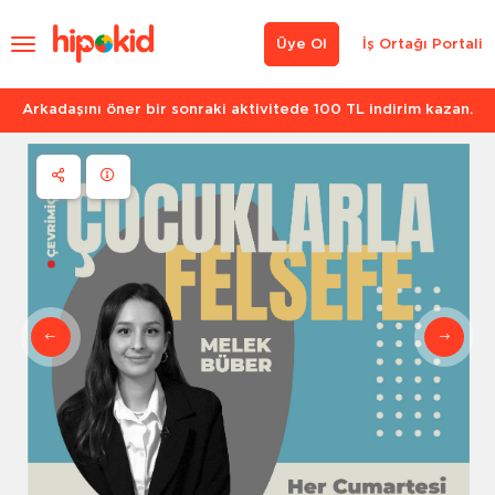
Üye Ol
İş Ortağı Portali
Arkadaşını öner bir sonraki aktivitede 100 TL indirim kazan.