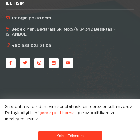
İLETIŞIM
info@hipokid.com
Bebek Mah. Bagarası Sk. No:5/6 34342 Besiktas -
ISTANBUL
+90 533 025 81 05
Size daha iyi bir deneyim sunabilmek için çerezler kullanıyoruz.
Detaylı bilgi için ‘
çerez politikamızı
’ çerez politikamızı
© HipoKid 2026 . All rights reserved.
inceleyebilirsiniz.
Developed by
Kabul Ediyorum