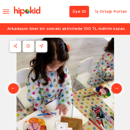
Üye Ol
İş Ortağı Portali
Arkadaşını öner bir sonraki aktivitede 100 TL indirim kazan.