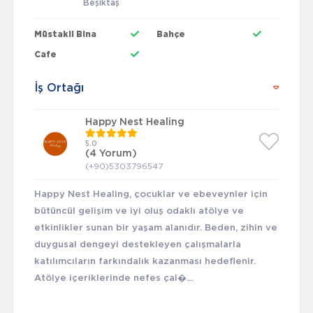
Beşiktaş
Müstakil Bina
Bahçe
Cafe
İş Ortağı
Happy Nest Healing
5.0
(4 Yorum)
(+90)5303796547
Happy Nest Healing, çocuklar ve ebeveynler için
bütüncül gelişim ve iyi oluş odaklı atölye ve
etkinlikler sunan bir yaşam alanıdır. Beden, zihin ve
duygusal dengeyi destekleyen çalışmalarla
katılımcıların farkındalık kazanması hedeflenir.
Atölye içeriklerinde nefes çal�...