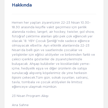
Hakkında
Hemen her yaştan ziyaretçinin 22-23 Nisan 10.30-
18.30 arasında keyifle vakit geçirmesi için şenlik
alanında rodeo, langırt, air hockey, twister, gol show,
fotoğraf çektirme alanları gibi pek çok eğlenceli yer
olacak.“8. YBY Çocuk Şenliği”nde sadece eğlence
olmayacak elbette. Ayrı etkinlik alanlarında 22-23
Nisan’da belli gün ve saatlerinde çocuklar ve
yetişkinler için eğitici atölyeler ve birbirinden farklı ve
çekici içerikte gösteriler de ziyaretçilerimizle
buluşacak. Ahşap kulübeler ve kiosklardaki yeme-
içme, hediyelik eşya ve diğer ürünlerin de satışa
sunulacağı alışveriş köşelerimiz de yine herkesin
ilgisini çekecek.Tüm gün; sokak oyunları, satranç,
tavla, tombala ve çocuk atölyeleri ile limitsiz
eğlenceye ulaşmak mümkün.
23 Nisan Program Akışı
Ana Sahne