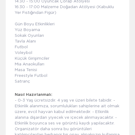
14:30 - 15:00 Oyuncak Çorap Atölyesi
16:30 - 17:00 Malzeme Doğadan Atölyesi (Kabuklu
Yer Fıstığından Figür)
Gün Boyu Etkinlikleri
Yüz Boyama
Sokak Oyunları
Tavla Alanı
Futbol
Voleybol
Küçük Girişimciler
Mia Anaokulları
Masa Tenisi
Freestyle Futbol
Satranç
Nasıl Hazırlanmalı:
- 0-3 Yaş ücretsizdir. 4 yaş ve üzeri bilete tabidir. -
Etkinlik alanımıza, sorumlulukları sahiplerine ait olmak
üzere, evcil hayvan kabul edilmektedir. - Etkinlik
alanına dışardan yiyecek ve içecek alınmayacaktır. -
Etkinlik boyunca ses ve görüntü kaydı yapılacaktır.
Organizatör daha sonra bu görüntüleri
katılımcılardan herhangi bir onay almaksızın kullanma