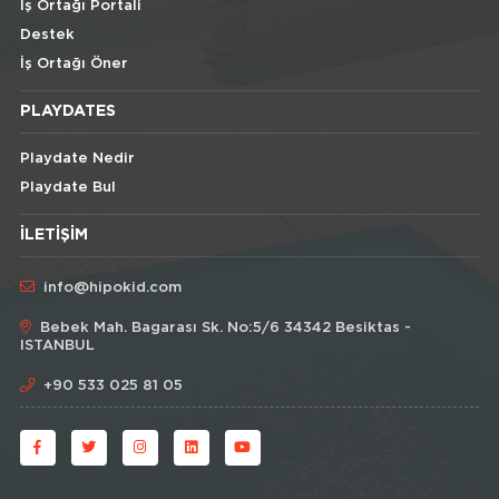
İş Ortağı Portali
Destek
İş Ortağı Öner
PLAYDATES
Playdate Nedir
Playdate Bul
İLETIŞIM
info@hipokid.com
Bebek Mah. Bagarası Sk. No:5/6 34342 Besiktas -
ISTANBUL
+90 533 025 81 05