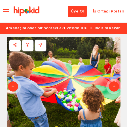
Üye Ol
İş Ortağı Portali
Arkadaşını öner bir sonraki aktivitede 100 TL indirim kazan.