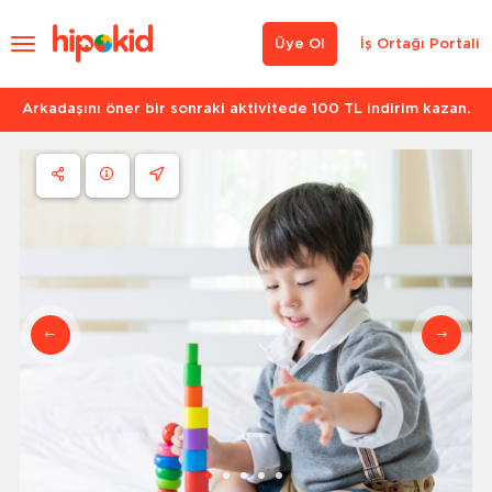
Üye Ol
İş Ortağı Portali
Arkadaşını öner bir sonraki aktivitede 100 TL indirim kazan.