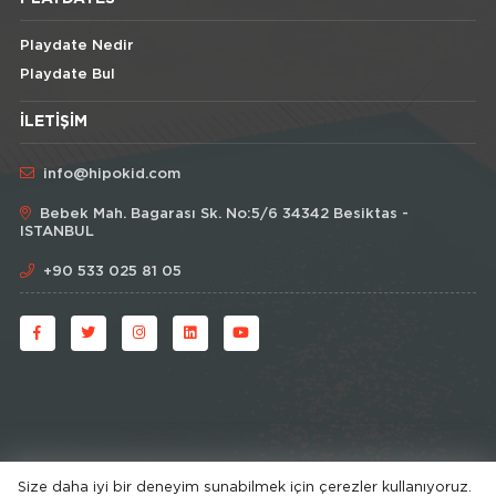
Playdate Nedir
Playdate Bul
İLETIŞIM
info@hipokid.com
Bebek Mah. Bagarası Sk. No:5/6 34342 Besiktas -
ISTANBUL
+90 533 025 81 05
Size daha iyi bir deneyim sunabilmek için çerezler kullanıyoruz.