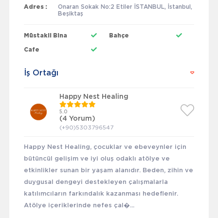
Adres :
Onaran Sokak No:2 Etiler İSTANBUL, İstanbul,
Beşiktaş
Müstakil Bina
Bahçe
Cafe
İş Ortağı
Happy Nest Healing
5.0
(4 Yorum)
(+90)5303796547
Happy Nest Healing, çocuklar ve ebeveynler için
bütüncül gelişim ve iyi oluş odaklı atölye ve
etkinlikler sunan bir yaşam alanıdır. Beden, zihin ve
duygusal dengeyi destekleyen çalışmalarla
katılımcıların farkındalık kazanması hedeflenir.
Atölye içeriklerinde nefes çal�...