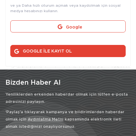
ve ya Daha hızlı oturum açmak veya kaydolmak için sosyal
medya hesabınızı kullanın.
Google
GOOGLE İLE KAYIT OL
Bizden Haber Al
Yeniliklerden erkenden haberdar olmak için lütfen e-posta
adresinizi paylaşın.
'Paylaş'a tıklayarak kampanya ve bildirimlerden haberdar
olmak için
Aydınlatma Metni
kapsamında elektronik ileti
almak istediğinizi onaylıyorsunuz.