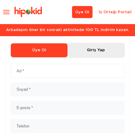
Üye Ol
İş Ortağı Portali
Arkadaşını öner bir sonraki aktivitede 100 TL indirim kazan.
Üye Ol
Giriş Yap