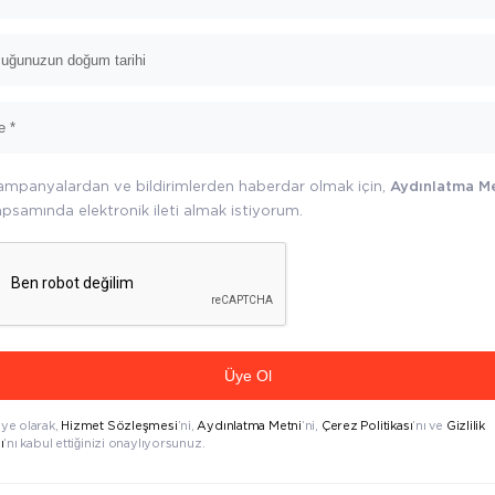
ampanyalardan ve bildirimlerden haberdar olmak için,
Aydınlatma M
psamında elektronik ileti almak istiyorum.
Üye Ol
üye olarak,
Hizmet Sözleşmesi
’ni,
Aydınlatma Metni
’ni,
Çerez Politikası
’nı ve
Gizlilik
ı
’nı kabul ettiğinizi onaylıyorsunuz.