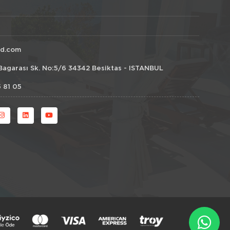
id.com
Bagarası Sk. No:5/6 34342 Besiktas - ISTANBUL
 81 05