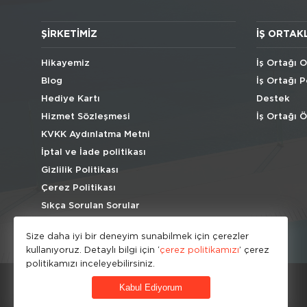
ŞIRKETIMIZ
İŞ ORTAK
Hikayemiz
İş Ortağı O
Blog
İş Ortağı P
Hediye Kartı
Destek
Hizmet Sözleşmesi
İş Ortağı 
KVKK Aydınlatma Metni
İptal ve İade politikası
Gizlilik Politikası
Çerez Politikası
Sıkça Sorulan Sorular
Size daha iyi bir deneyim sunabilmek için çerezler
kullanıyoruz. Detaylı bilgi için ‘
çerez politikamızı
’ çerez
politikamızı inceleyebilirsiniz.
Kabul Ediyorum
© HipoKid 2026 . All rights reserved.
Developed by