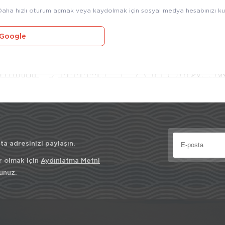
Daha hızlı oturum açmak veya kaydolmak için sosyal medya hesabınızı kul
Google
a adresinizi paylaşın.
r olmak için
Aydınlatma Metni
unuz.