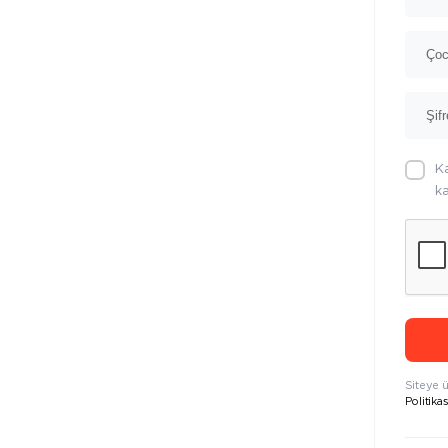
K
ka
Siteye 
Politikas