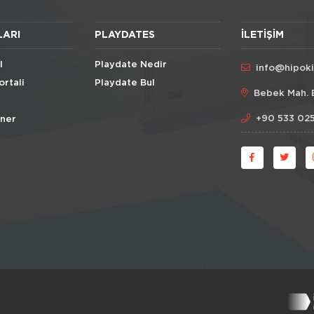
LARI
PLAYDATES
İLETIŞIM
l
Playdate Nedir
info@hipok
ortali
Playdate Bul
Bebek Mah. 
+90 533 025
Öner