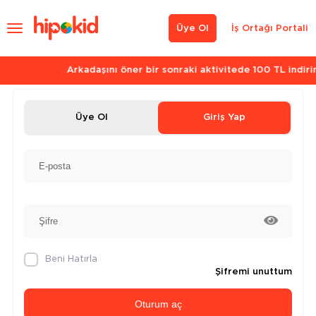
Üye Ol
İş Ortağı Portali
Arkadaşını öner bir sonraki aktivitede 100 TL indirim kazan.
Üye Ol
Giriş Yap
Beni Hatırla
Şifremi unuttum
Oturum aç