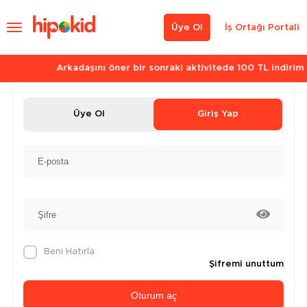
Üye Ol
İş Ortağı Portali
Arkadaşını öner bir sonraki aktivitede 100 TL indirim kazan.
Üye Ol
Giriş Yap
Beni Hatırla
Şifremi unuttum
Oturum aç