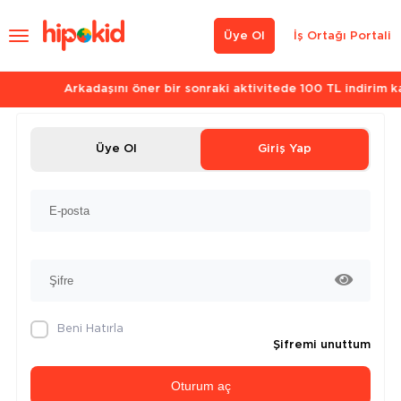
Üye Ol
İş Ortağı Portali
Arkadaşını öner bir sonraki aktivitede 100 TL indirim kazan.
Üye Ol
Giriş Yap
Beni Hatırla
Şifremi unuttum
Oturum aç