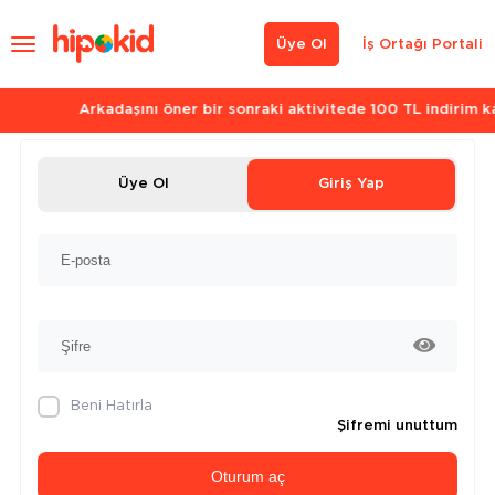
Üye Ol
İş Ortağı Portali
Arkadaşını öner bir sonraki aktivitede 100 TL indirim kazan.
Üye Ol
Giriş Yap
Beni Hatırla
Şifremi unuttum
Oturum aç